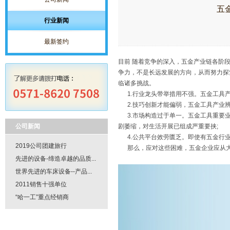
五
行业新闻
最新签约
目前 随着竞争的深入，五金产业链各阶
争力，不是长远发展的方向，从而努力探
临诸多挑战。
1.行业龙头带举措用不强。五金工具产
2.技巧创新才能偏弱，五金工具产业辨别
3.市场构造过于单一。五金工具重要业
公司新闻
剧萎缩，对生活开展已组成严重要挟;
4.公共平台效劳匮乏。即使有五金行业
2019公司团建旅行
那么，应对这些困难，五金企业应从大
先进的设备-缔造卓越的品质...
世界先进的车床设备--产品...
2011销售十强单位
“哈一工”重点经销商